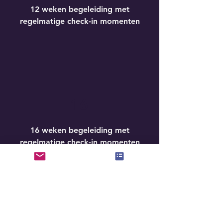
12 weken begeleiding met
regelmatige check-in momenten
16
16 weken begeleiding met
regelmatige check-in momenten
Nieuwsgierig geworden? Laat je
gegevens achter en we nemen zo
snel mogelijk contact met je op!