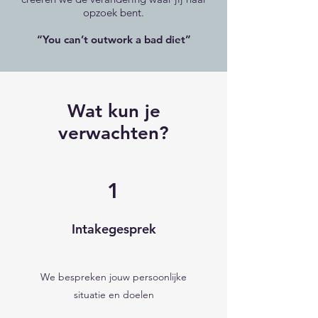
opzoek bent.
“You can’t outwork a bad diet”
Wat kun je
verwachten?
1
Intakegesprek
We bespreken jouw persoonlijke
situatie en doelen